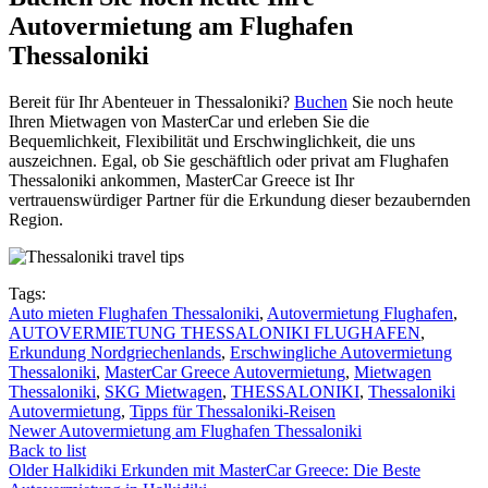
Autovermietung am Flughafen
Thessaloniki
Bereit für Ihr Abenteuer in Thessaloniki?
Buchen
Sie noch heute
Ihren Mietwagen von MasterCar und erleben Sie die
Bequemlichkeit, Flexibilität und Erschwinglichkeit, die uns
auszeichnen. Egal, ob Sie geschäftlich oder privat am Flughafen
Thessaloniki ankommen, MasterCar Greece ist Ihr
vertrauenswürdiger Partner für die Erkundung dieser bezaubernden
Region.
Tags:
Auto mieten Flughafen Thessaloniki
,
Autovermietung Flughafen
,
AUTOVERMIETUNG THESSALONIKI FLUGHAFEN
,
Erkundung Nordgriechenlands
,
Erschwingliche Autovermietung
Thessaloniki
,
MasterCar Greece Autovermietung
,
Mietwagen
Thessaloniki
,
SKG Mietwagen
,
THESSALONIKI
,
Thessaloniki
Autovermietung
,
Tipps für Thessaloniki-Reisen
Newer
Autovermietung am Flughafen Thessaloniki
Back to list
Older
Halkidiki Erkunden mit MasterCar Greece: Die Beste